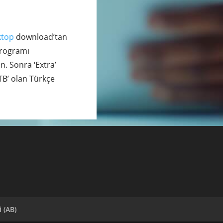
ktop
download’tan
programı
in. Sonra ‘Extra’
NTB’ olan Türkçe
i (AB)