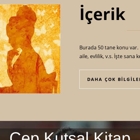
İçerik
Burada 50 tane konu var. 
aile, evlilik, v.s. İşte sana 
DAHA ÇOK BİLGİLER
Cep Kutsal Kitap