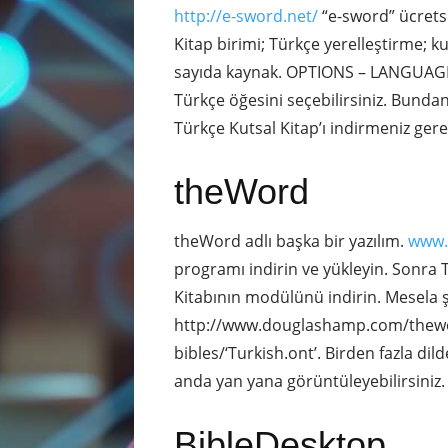
http://e-sword.net/
“e-sword” ücretsi
Kitap birimi; Türkçe yerelleştirme; k
sayıda kaynak. OPTIONS – LANGUA
Türkçe öğesini seçebilirsiniz. Bundan
Türkçe Kutsal Kitap’ı indirmeniz gere
theWord
theWord adlı başka bir yazılım.
www.
programı indirin ve yükleyin. Sonra
Kitabının modülünü indirin. Mesela 
http://www.douglashamp.com/thew
bibles/‘Turkish.ont’. Birden fazla dild
anda yan yana görüntüleyebilirsiniz.
BibleDesktop