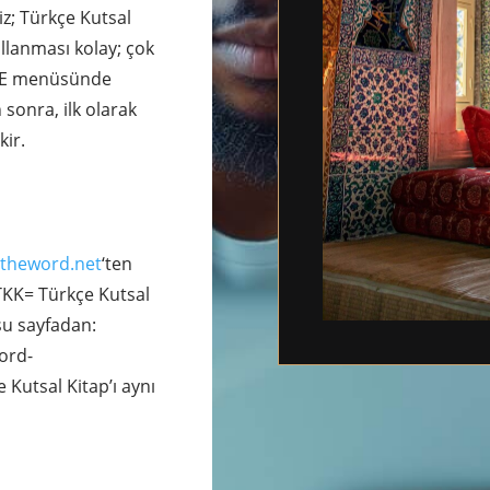
z; Türkçe Kutsal
ullanması kolay; çok
GE menüsünde
 sonra, ilk olarak
kir.
theword.net
‘ten
 TKK= Türkçe Kutsal
şu sayfadan:
ord-
e Kutsal Kitap’ı aynı