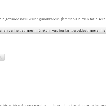
nın gözünde nasıl kişiler günahkardır? (İsterseniz birden fazla seçen
uralları yerine getirmesi mümkün iken, bunları gerçekleştirmeyen he
r.
tirirse, bir daha ona nasıl tuz tadı verilebilir? Artık dışarı atılıp