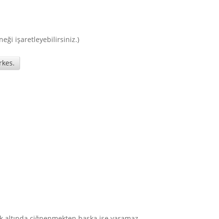
eği işaretleyebilirsiniz.)
rkes.
 ayak altında çiğnenmekten başka işe yaramaz.