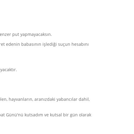
benzer put yapmayacaksın.
et edenin babasının işlediği suçun hesabını
yacaktır.
en, hayvanların, aranızdaki yabancılar dahil,
bat Günü'nü kutsadım ve kutsal bir gün olarak