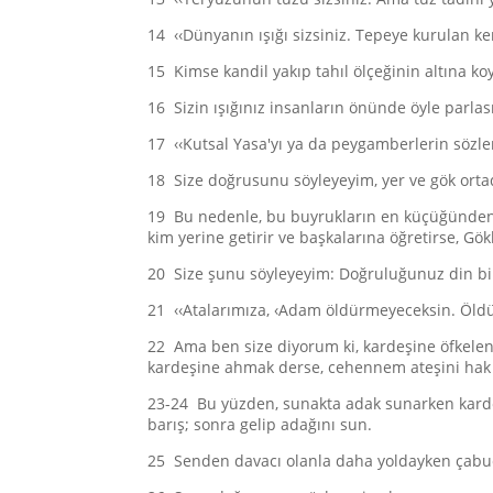
14 ‹‹Dünyanın ışığı sizsiniz. Tepeye kurulan k
15 Kimse kandil yakıp tahıl ölçeğinin altına koy
16 Sizin ışığınız insanların önünde öyle parlasın
17 ‹‹Kutsal Yasa'yı ya da peygamberlerin sözle
18 Size doğrusunu söyleyeyim, yer ve gök orta
19 Bu nedenle, bu buyrukların en küçüğünden b
kim yerine getirir ve başkalarına öğretirse, Gö
20 Size şunu söyleyeyim: Doğruluğunuz din bilgi
21 ‹‹Atalarımıza, ‹Adam öldürmeyeceksin. Öld
22 Ama ben size diyorum ki, kardeşine öfkelene
kardeşine ahmak derse, cehennem ateşini hak 
23-24 Bu yüzden, sunakta adak sunarken kardeş
barış; sonra gelip adağını sun.
25 Senden davacı olanla daha yoldayken çabucak