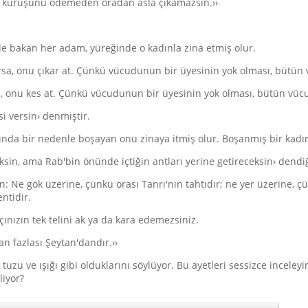
 kuruşunu ödemeden oradan asla çıkamazsın.››
le bakan her adam, yüreğinde o kadınla zina etmiş olur.
a, onu çıkar at. Çünkü vücudunun bir üyesinin yok olması, bütün
, onu kes at. Çünkü vücudunun bir üyesinin yok olması, bütün vü
i versin› denmiştir.
ında bir nedenle boşayan onu zinaya itmiş olur. Boşanmış bir kadın
eksin, ama Rab'bin önünde içtiğin antları yerine getireceksin› dend
n: Ne gök üzerine, çünkü orası Tanrı'nın tahtıdır; ne yer üzerine, ç
ntidir.
ınızın tek telini ak ya da kara edemezsiniz.
an fazlası Şeytan'dandır.››
tuzu ve ışığı gibi olduklarını söylüyor. Bu ayetleri sessizce incele
liyor?