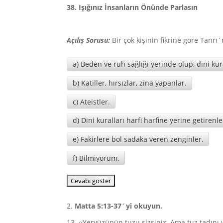
38. Işığınız İnsanların Önünde Parlasın
Açılış Sorusu:
Bir çok kişinin fikrine göre Tanrı´
a) Beden ve ruh sağlığı yerinde olup, dini k
b) Katiller, hırsızlar, zina yapanlar.
c) Ateistler.
d) Dini kuralları harfi harfine yerine getirenle
e) Fakirlere bol sadaka veren zenginler.
f) Bilmiyorum.
2.
Matta 5:13-37´yi okuyun.
13 ‹‹Yeryüzünün tuzu sizsiniz. Ama tuz tadını yi