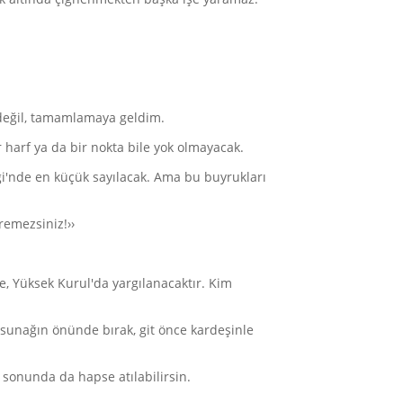
 değil, tamamlamaya geldim.
harf ya da bir nokta bile yok olmayacak.
ği'nde en küçük sayılacak. Ama bu buyrukları
remezsiniz!››
e, Yüksek Kurul'da yargılanacaktır. Kim
sunağın önünde bırak, git önce kardeşinle
 sonunda da hapse atılabilirsin.