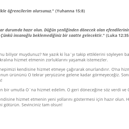
ikle öğrencilerim olursunuz.
" (Yuhanna 15:8)
anar durumda hazır olun. Düğün şenliğinden dönecek olan efendilerinin
un. Çünkü insanoğlu beklemediğiniz bir saatte gelecektir.
" (Luka 12:35
nu biliyor muydunuz? Ne yazık ki İsa´yı takip ettiklerini söyleyen ba
ralına hizmet etmenin zorluklarını yaşamak istemezler.
İsa hepimizi kendisine hizmet etmeye çağırarak onurlandırır. O’na 
unun ürününü O tekrar yeryüzüne gelene kadar görmeyeceğiz. Sonra 
k!
bir umutla O´na hizmet edelim. O geri döneceğine söz verdi ve 
endisine hizmet etmenin yeni yollarını göstermesi için hazır olun.
ini götürün. Sevinciniz tam olsun!