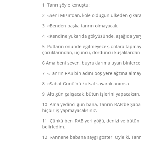
1 Tanrı şöyle konuştu:
2 ‹‹Seni Mısır'dan, köle olduğun ülkeden çıka
3 ‹‹Benden başka tanrın olmayacak.
4 ‹‹Kendine yukarıda gökyüzünde, aşağıda yer
5 Putların önünde eğilmeyecek, onlara tapmaya
çocuklarından, üçüncü, dördüncü kuşaklardan
6 Ama beni seven, buyruklarıma uyan binlerce 
7 ‹‹Tanrın RAB'bin adını boş yere ağzına almay
8 ‹‹Şabat Günü'nü kutsal sayarak anımsa.
9 Altı gün çalışacak, bütün işlerini yapacaksın.
10 Ama yedinci gün bana, Tanrın RAB'be Şabat G
hiçbir iş yapmayacaksınız.
11 Çünkü ben, RAB yeri göğü, denizi ve bütün 
belirledim.
12 ‹‹Annene babana saygı göster. Öyle ki, Tan