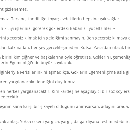
ent gizlenemez.
maz. Tersine, kandilliğe koyar; evdekilerin hepsine ışık sağlar.
 ki, iyi işlerinizi görerek göklerdeki Babanız'ı yüceltsinler!››
rini geçersiz kılmak için geldiğimi sanmayın. Ben geçersiz kılmaya
dan kalkmadan, her şey gerçekleşmeden, Kutsal Yasa'dan ufacık bir 
irini kim çiğner ve başkalarına öyle öğretirse, Göklerin Egemenli
klerin Egemenliği'nde büyük sayılacak.
nleriyle Ferisiler'inkini aşmadıkça, Göklerin Egemenliği'ne asla gi
üren yargılanacak› dendiğini duydunuz.
n herkes yargılanacaktır. Kim kardeşine aşağılayıcı bir söz söylers
edecektir.
inin sana karşı bir şikâyeti olduğunu anımsarsan, adağını orada, 
 anlaş. Yoksa o seni yargıca, yargıç da gardiyana teslim edebilir;