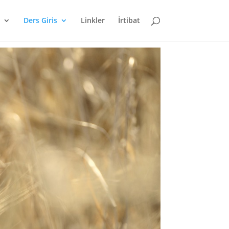
Ders Giris
Linkler
İrtibat