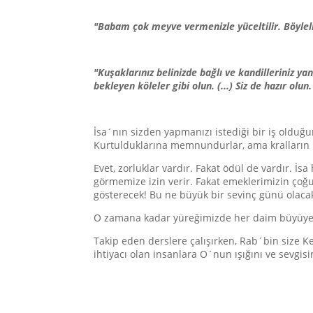
"Babam çok meyve vermenizle yüceltilir. Böylel
"Kuşaklarınız belinizde bağlı ve kandilleriniz y
bekleyen köleler gibi olun. (...) Siz de hazır ol
İsa´nın sizden yapmanızı istediği bir iş olduğu
Kurtulduklarına memnundurlar, ama kralların k
Evet, zorluklar vardır. Fakat ödül de vardır. 
görmemize izin verir. Fakat emeklerimizin çoğ
gösterecek! Bu ne büyük bir sevinç günü olaca
O zamana kadar yüreğimizde her daim büyüyen 
Takip eden derslere çalışırken, Rab´bin size K
ihtiyacı olan insanlara O´nun ışığını ve sevgis