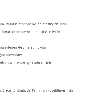
 vücudunun cehenneme atılmasından iyidir.
cudunun cehenneme gitmesinden iyidir.
la evlenen de zina etmiş olur.››
iğini duydunuz.
ünkü orası O'nun ayak taburesidir; ne de
yin. Sizce günümüzde Tanrı´nın yüceltilmesi için