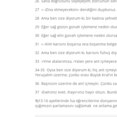
26 Sana doğrusunu söyleyeyim, borcunun son
27 ‹‹ ‹Zina etmeyeceksin› dendiğini duydunuz.
28 Ama ben size diyorum ki, bir kadına şehvet
29 Eğer sağ gözün günah işlemene neden olurs
30 Eğer sağ elin günah işlemene neden olursa
31 ‹‹ ‹Kim karısını boşarsa ona boşanma belges
32 Ama ben size diyorum ki, karısını fuhuş dış
33 ‹‹Yine atalarımıza, ‹Yalan yere ant içmeyec
34-35 Oysa ben size diyorum ki, hiç ant içmeyi
Yeruşalim üzerine, çünkü orası Büyük Kral'ın ke
36 Başınızın üzerine de ant içmeyin. Çünkü saç
37 ‹Evet›iniz evet, ‹hayır›ınız hayır olsun. Bund
1)
13-16 ayetlerinde İsa öğrencilerine dünyanın 
ışığımızın parlamasını sağlamak ne anlama ge