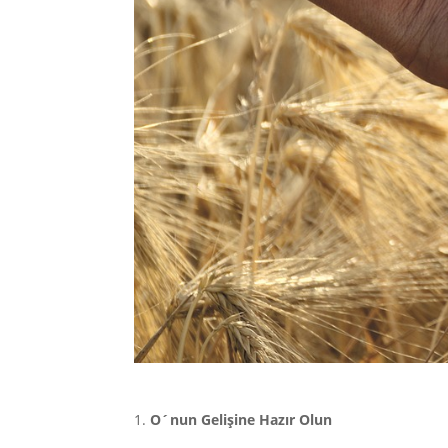
1.
O´nun Gelişine Hazır Olun