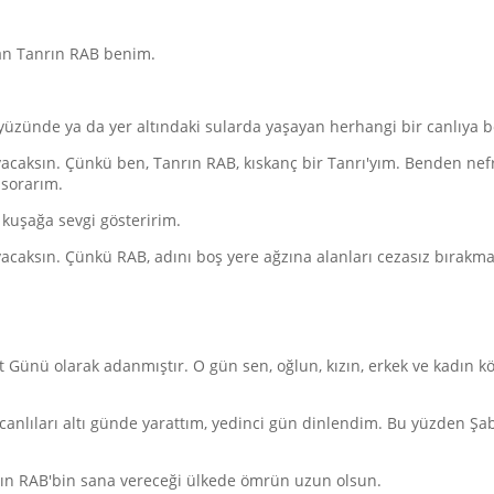
ran Tanrın RAB benim.
yüzünde ya da yer altındaki sularda yaşayan herhangi bir canlıya 
caksın. Çünkü ben, Tanrın RAB, kıskanç bir Tanrı'yım. Benden nefr
 sorarım.
kuşağa sevgi gösteririm.
acaksın. Çünkü RAB, adını boş yere ağzına alanları cezasız bırakma
ünü olarak adanmıştır. O gün sen, oğlun, kızın, erkek ve kadın köl
canlıları altı günde yarattım, yedinci gün dinlendim. Bu yüzden Şa
rın RAB'bin sana vereceği ülkede ömrün uzun olsun.